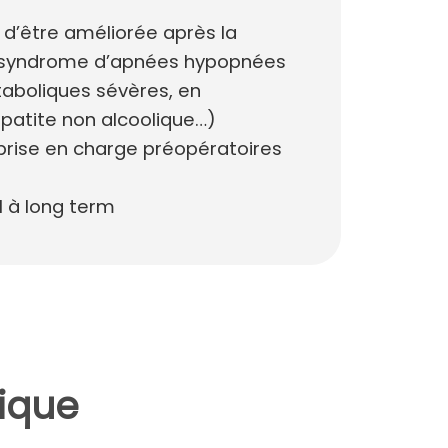
 d’être améliorée après la
e, syndrome d’apnées hypopnées
taboliques sévères, en
hépatite non alcoolique…)
 prise en charge préopératoires
l à long term
rique