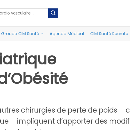
Groupe CIM Santé
Agenda Médical
CIM Santé Recrute
iatrique
d’Obésité
autres chirurgies de perte de poids –
que – impliquent d’apporter des modif