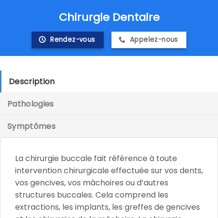
Skip
Chirurgie Dentaire
to
content
Rendez-vous
Appelez-nous
Description
Pathologies
Symptômes
La chirurgie buccale fait référence à toute
intervention chirurgicale effectuée sur vos dents,
vos gencives, vos mâchoires ou d’autres
structures buccales. Cela comprend les
extractions, les implants, les greffes de gencives