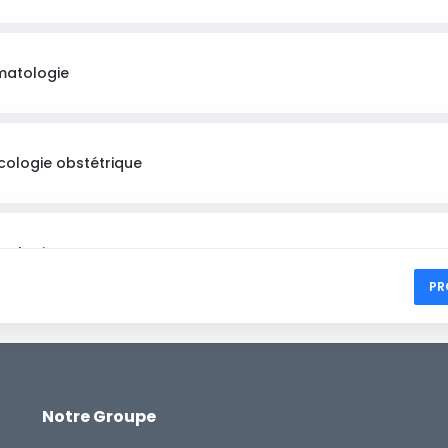
matologie
ologie obstétrique
mologie
PR
gie
Notre Groupe
rgie Viscérale