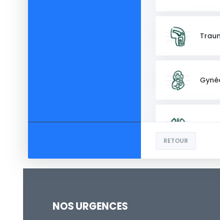
Trau
Gynéc
Pneu
RETOUR
Urolo
NOS URGENCES
Chiru