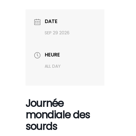
Skip
to
content
DATE
SEP 29 2026
HEURE
ALL DAY
Journée
mondiale des
sourds